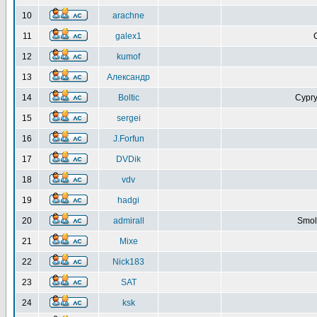
10
arachne
11
galex1
12
kumof
13
Александр
14
Boltic
Сургу
15
sergei
16
J.Forfun
17
DVDik
18
vdv
19
hadgi
20
admirall
Smol
21
Mixe
22
Nick183
23
SAT
24
ksk