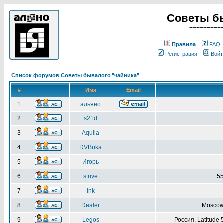
Советы б
=========
Правила
FAQ
Регистрация
Войт
Список форумов Советы бывалого "чайника"
#
Имя
Email
1
альяно
2
s21d
3
Aquila
4
DVBuka
5
Игорь
6
strive
55
7
lnk
8
Dealer
Moscow 
9
Legos
Россия. Latitude 