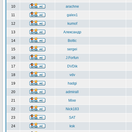
10
arachne
11
galex1
12
kumof
13
Александр
14
Boltic
15
sergei
16
J.Forfun
17
DVDik
18
vdv
19
hadgi
20
admirall
21
Mixe
22
Nick183
23
SAT
24
ksk