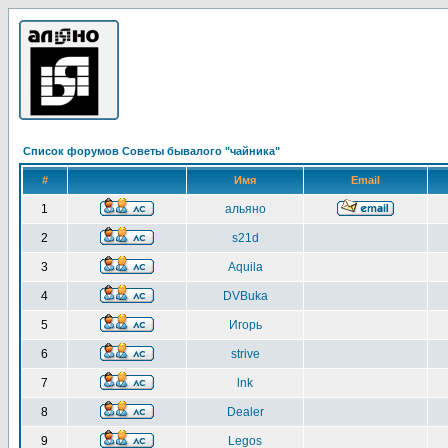
Список форумов Советы бывалого "чайника"
#
Имя
Email
1
альяно
2
s21d
3
Aquila
4
DVBuka
5
Игорь
6
strive
7
lnk
8
Dealer
9
Legos