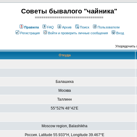
Советы бывалого "чайника"
================================
Правила
FAQ
Архив
Поиск
Пользователи
Регистрация
Войти и проверить личные сообщения
Вход
Упорядочить 
Откуда
Балашиха
Москва
Таллинн
55°52'N 48°42'E
Moscow region, Balashikha
Россия. Latitude 55.933*H, Longitude 39.467*E