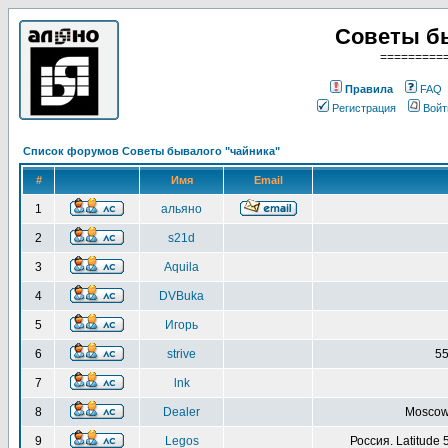
Советы б
=========
Правила
FAQ
Регистрация
Войт
Список форумов Советы бывалого "чайника"
#
Имя
Email
1
альяно
2
s21d
3
Aquila
4
DVBuka
5
Игорь
6
strive
55
7
lnk
8
Dealer
Moscow 
9
Legos
Россия. Latitude 