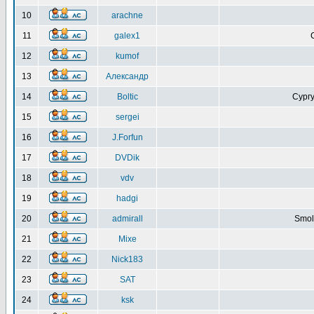
10
arachne
11
galex1
12
kumof
13
Александр
14
Boltic
Сургу
15
sergei
16
J.Forfun
17
DVDik
18
vdv
19
hadgi
20
admirall
Smol
21
Mixe
22
Nick183
23
SAT
24
ksk