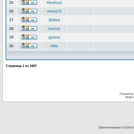
25
AlexKuzn
26
mma123
27
Belfast
28
basozy
29
gydzon
30
Alike
Страница
1
из
1687
Powered by
All righ
[ Время генерации: 0.0229s (P