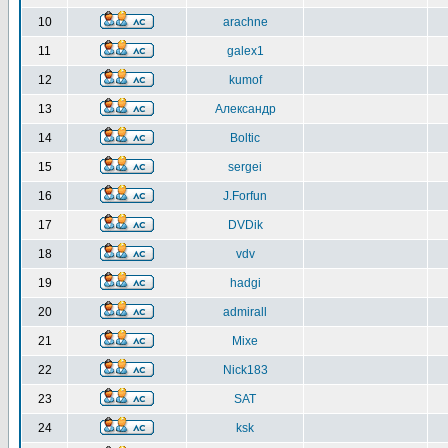
10
arachne
11
galex1
12
kumof
13
Александр
14
Boltic
15
sergei
16
J.Forfun
17
DVDik
18
vdv
19
hadgi
20
admirall
21
Mixe
22
Nick183
23
SAT
24
ksk