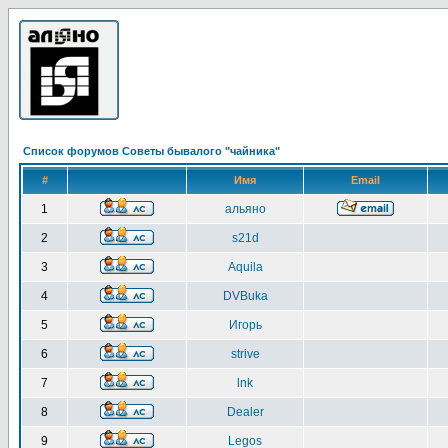
Список форумов Советы бывалого "чайника"
#
Имя
Email
1
альяно
2
s21d
3
Aquila
4
DVBuka
5
Игорь
6
strive
7
lnk
8
Dealer
9
Legos