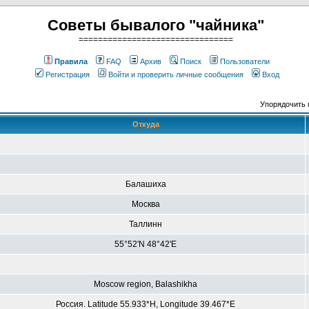
Советы бывалого "чайника"
================================
Правила
FAQ
Архив
Поиск
Пользователи
Регистрация
Войти и проверить личные сообщения
Вход
Упорядочить 
Откуда
Балашиха
Москва
Таллинн
55°52'N 48°42'E
Moscow region, Balashikha
Россия. Latitude 55.933*H, Longitude 39.467*E