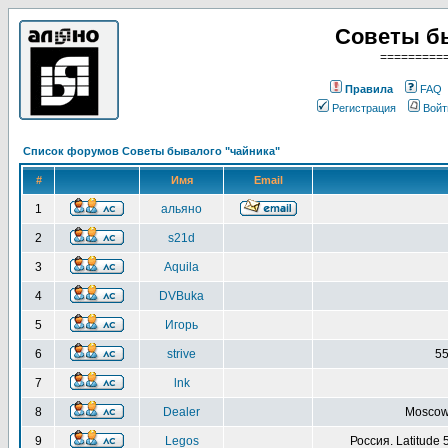
Советы б
=========
Правила
FAQ
Регистрация
Войт
Список форумов Советы бывалого "чайника"
#
Имя
Email
1
альяно
2
s21d
3
Aquila
4
DVBuka
5
Игорь
6
strive
55
7
lnk
8
Dealer
Moscow 
9
Legos
Россия. Latitude 