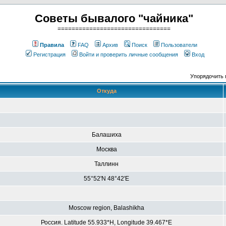
Советы бывалого "чайника"
================================
Правила
FAQ
Архив
Поиск
Пользователи
Регистрация
Войти и проверить личные сообщения
Вход
Упорядочить 
Откуда
Балашиха
Москва
Таллинн
55°52'N 48°42'E
Moscow region, Balashikha
Россия. Latitude 55.933*H, Longitude 39.467*E