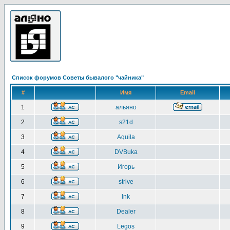
Список форумов Советы бывалого "чайника"
#
Имя
Email
1
альяно
2
s21d
3
Aquila
4
DVBuka
5
Игорь
6
strive
7
lnk
8
Dealer
9
Legos