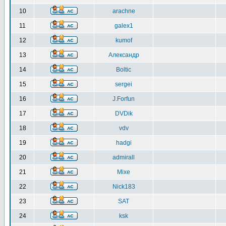
10
arachne
11
galex1
12
kumof
13
Александр
14
Boltic
15
sergei
16
J.Forfun
17
DVDik
18
vdv
19
hadgi
20
admirall
21
Mixe
22
Nick183
23
SAT
24
ksk