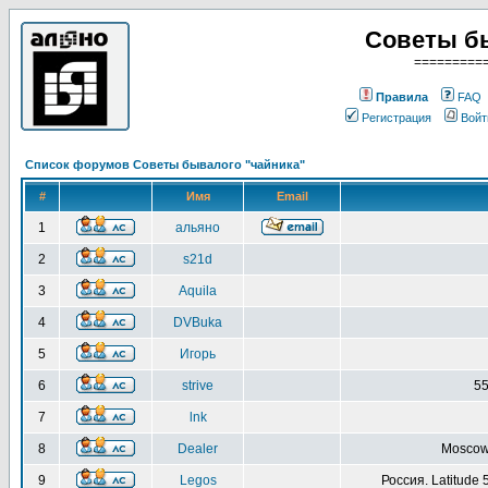
Советы б
=========
Правила
FAQ
Регистрация
Войт
Список форумов Советы бывалого "чайника"
#
Имя
Email
1
альяно
2
s21d
3
Aquila
4
DVBuka
5
Игорь
6
strive
55
7
lnk
8
Dealer
Moscow 
9
Legos
Россия. Latitude 