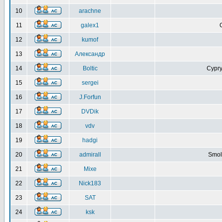
10
arachne
11
galex1
12
kumof
13
Александр
14
Boltic
Сургу
15
sergei
16
J.Forfun
17
DVDik
18
vdv
19
hadgi
20
admirall
Smol
21
Mixe
22
Nick183
23
SAT
24
ksk