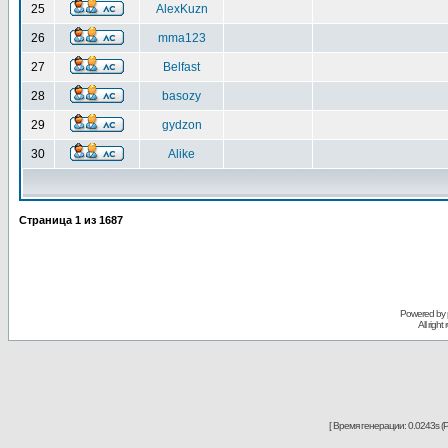
25
AlexKuzn
26
mma123
27
Belfast
28
basozy
29
gydzon
30
Alike
Страница
1
из
1687
Powered by
All righ
[ Время генерации: 0.0243s (P