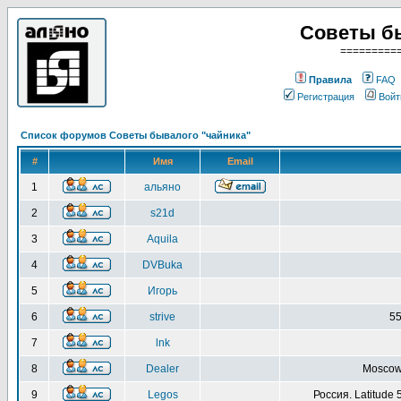
Советы б
=========
Правила
FAQ
Регистрация
Войт
Список форумов Советы бывалого "чайника"
#
Имя
Email
1
альяно
2
s21d
3
Aquila
4
DVBuka
5
Игорь
6
strive
55
7
lnk
8
Dealer
Moscow 
9
Legos
Россия. Latitude 