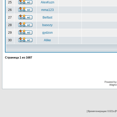
25
AlexKuzn
26
mma123
27
Belfast
28
basozy
29
gydzon
30
Alike
Страница
1
из
1687
Powered by
All righ
[ Время генерации: 0.021s (PH