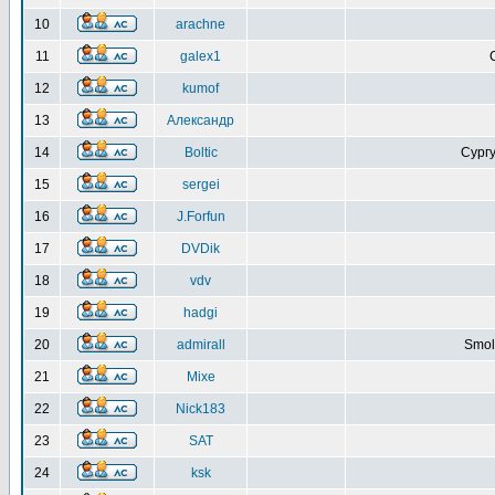
10
arachne
11
galex1
12
kumof
13
Александр
14
Boltic
Сургу
15
sergei
16
J.Forfun
17
DVDik
18
vdv
19
hadgi
20
admirall
Smol
21
Mixe
22
Nick183
23
SAT
24
ksk