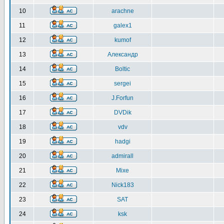
10
arachne
11
galex1
12
kumof
13
Александр
14
Boltic
15
sergei
16
J.Forfun
17
DVDik
18
vdv
19
hadgi
20
admirall
21
Mixe
22
Nick183
23
SAT
24
ksk