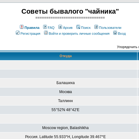
Советы бывалого "чайника"
================================
Правила
FAQ
Архив
Поиск
Пользователи
Регистрация
Войти и проверить личные сообщения
Вход
Упорядочить 
Откуда
Балашиха
Москва
Таллинн
55°52'N 48°42'E
Moscow region, Balashikha
Россия. Latitude 55.933*H, Longitude 39.467*E