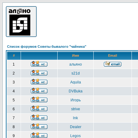
Список форумов Советы бывалого "чайника"
#
Имя
Email
1
альяно
2
s21d
3
Aquila
4
DVBuka
5
Игорь
6
strive
7
lnk
8
Dealer
9
Legos