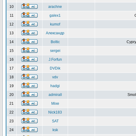
10
arachne
11
galex1
12
kumof
13
Александр
14
Boltic
Сургу
15
sergei
16
J.Forfun
17
DVDik
18
vdv
19
hadgi
20
admirall
Smol
21
Mixe
22
Nick183
23
SAT
24
ksk