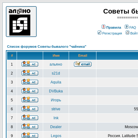
Советы б
=========
Правила
FAQ
Регистрация
Войт
Список форумов Советы бывалого "чайника"
#
Имя
Email
1
альяно
2
s21d
3
Aquila
4
DVBuka
5
Игорь
6
strive
55
7
lnk
8
Dealer
Moscow 
9
Legos
Россия. Latitude 