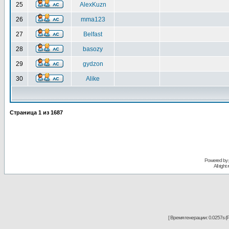
25
AlexKuzn
26
mma123
27
Belfast
28
basozy
29
gydzon
30
Alike
Страница
1
из
1687
Powered by
All righ
[ Время генерации: 0.0257s (P