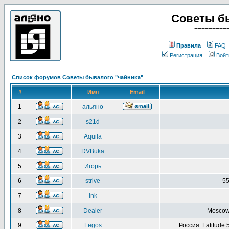
Советы б
=========
Правила
FAQ
Регистрация
Войт
Список форумов Советы бывалого "чайника"
#
Имя
Email
1
альяно
2
s21d
3
Aquila
4
DVBuka
5
Игорь
6
strive
55
7
lnk
8
Dealer
Moscow 
9
Legos
Россия. Latitude 