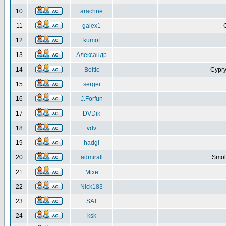
10
arachne
11
galex1
12
kumof
13
Александр
14
Boltic
Сургу
15
sergei
16
J.Forfun
17
DVDik
18
vdv
19
hadgi
20
admirall
Smol
21
Mixe
22
Nick183
23
SAT
24
ksk