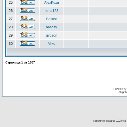
25
AlexKuzn
26
mma123
27
Belfast
28
basozy
29
gydzon
30
Alike
Страница
1
из
1687
Powered by
All righ
[ Время генерации: 0.0244s (P