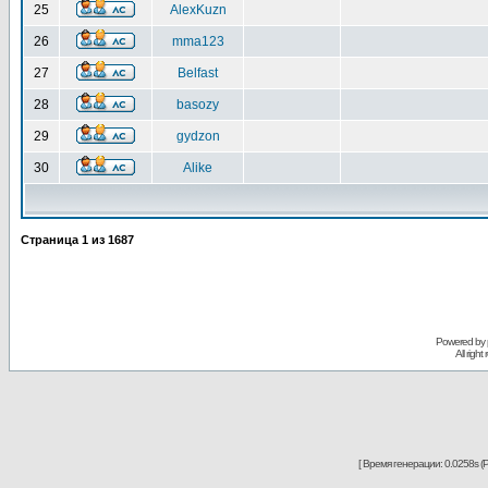
25
AlexKuzn
26
mma123
27
Belfast
28
basozy
29
gydzon
30
Alike
Страница
1
из
1687
Powered by
All righ
[ Время генерации: 0.0258s (P