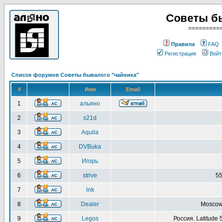
Советы б
=========
Правила
FAQ
Регистрация
Войт
Список форумов Советы бывалого "чайника"
#
Имя
Email
1
альяно
2
s21d
3
Aquila
4
DVBuka
5
Игорь
6
strive
55
7
lnk
8
Dealer
Moscow 
9
Legos
Россия. Latitude 