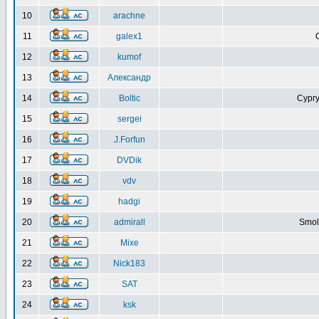
10
arachne
11
galex1
12
kumof
13
Александр
14
Boltic
Сургу
15
sergei
16
J.Forfun
17
DVDik
18
vdv
19
hadgi
20
admirall
Smol
21
Mixe
22
Nick183
23
SAT
24
ksk