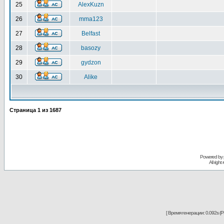
25
AlexKuzn
26
mma123
27
Belfast
28
basozy
29
gydzon
30
Alike
Страница
1
из
1687
Powered by
All righ
[ Время генерации: 0.092s (PH