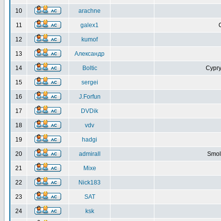
10
arachne
11
galex1
12
kumof
13
Александр
14
Boltic
Сургу
15
sergei
16
J.Forfun
17
DVDik
18
vdv
19
hadgi
20
admirall
Smol
21
Mixe
22
Nick183
23
SAT
24
ksk