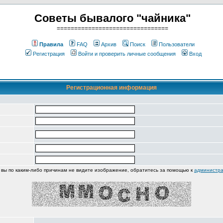
Советы бывалого "чайника"
================================
Правила
FAQ
Архив
Поиск
Пользователи
Регистрация
Войти и проверить личные сообщения
Вход
Регистрационная информация
 вы по каким-либо причинам не видите изображение, обратитесь за помощью к
администра