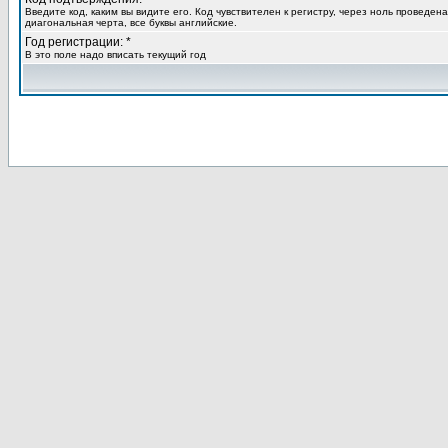
Введите код, каким вы видите его. Код чувствителен к регистру, через ноль проведена
диагональная черта, все буквы английские.
Год регистрации: *
В это поле надо вписать текущий год