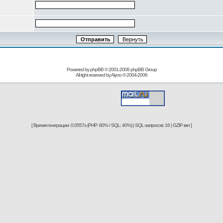
Powered by phpBB © 2001-2006
phpBB Group
All right reserved by
Alyno
® 2004-2006
[ Время генерации: 0.0557s (PHP: 60% / SQL: 40%) | SQL-запросов: 16 | GZIP вкл ]