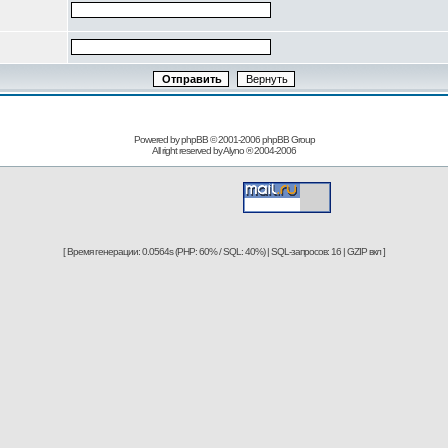
Powered by phpBB © 2001-2006
phpBB Group
All right reserved by
Alyno
® 2004-2006
[ Время генерации: 0.0564s (PHP: 60% / SQL: 40%) | SQL-запросов: 16 | GZIP вкл ]