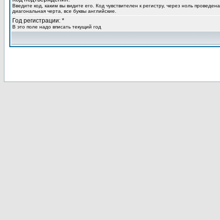
Введите код, каким вы видите его. Код чувствителен к регистру, через ноль проведена
диагональная черта, все буквы английские.
Год регистрации: *
В это поле надо вписать текущий год