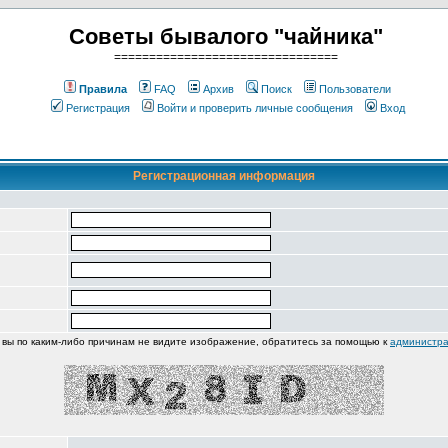
Советы бывалого "чайника"
================================
Правила
FAQ
Архив
Поиск
Пользователи
Регистрация
Войти и проверить личные сообщения
Вход
Регистрационная информация
 вы по каким-либо причинам не видите изображение, обратитесь за помощью к
администра