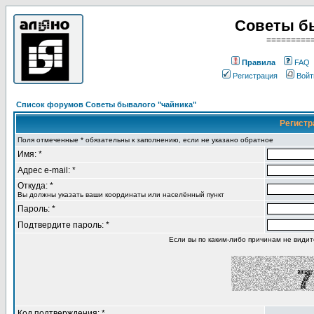
Советы б
=========
Правила
FAQ
Регистрация
Войт
Список форумов Советы бывалого "чайника"
Регистр
Поля отмеченные * обязательны к заполнению, если не указано обратное
Имя: *
Адрес e-mail: *
Откуда: *
Вы должны указать ваши координаты или населённый пункт
Пароль: *
Подтвердите пароль: *
Если вы по каким-либо причинам не види
Код подтверждения: *