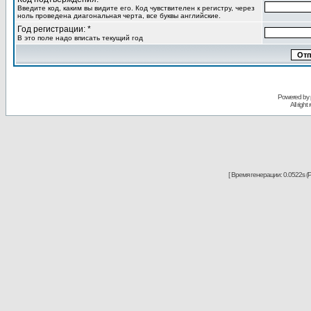
Введите код, каким вы видите его. Код чувствителен к регистру, через
ноль проведена диагональная черта, все буквы английские.
Год регистрации: *
В это поле надо вписать текущий год
Powered by
All righ
[ Время генерации: 0.0522s (P