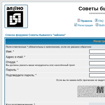
Советы б
=========
Правила
FAQ
Регистрация
Войт
Список форумов Советы бывалого "чайника"
Регистр
Поля отмеченные * обязательны к заполнению, если не указано обратное
Имя: *
Адрес e-mail: *
Откуда: *
Вы должны указать ваши координаты или населённый пункт
Пароль: *
Подтвердите пароль: *
Если вы по каким-либо причинам не види
Код подтверждения: *