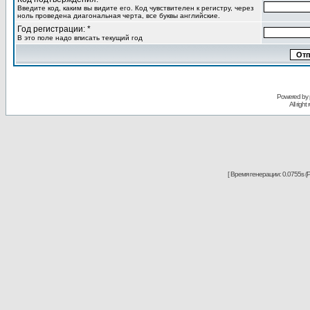
Введите код, каким вы видите его. Код чувствителен к регистру, через
ноль проведена диагональная черта, все буквы английские.
Год регистрации: *
В это поле надо вписать текущий год
Powered by
All righ
[ Время генерации: 0.0755s (P