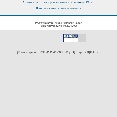
Я согласен с этими условиями и мне
меньше
13 лет
Я не согласен с этими условиями
Powered by phpBB © 2001-2006
phpBB Group
All right reserved by
Alyno
® 2004-2006
[ Время генерации: 0.0199s (PHP: 72% / SQL: 28%) | SQL-запросов: 8 | GZIP вкл ]