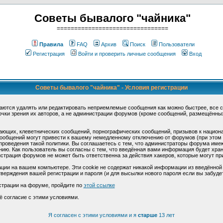
Советы бывалого "чайника"
================================
Правила
FAQ
Архив
Поиск
Пользователи
Регистрация
Войти и проверить личные сообщения
Вход
Советы бывалого "чайника" - Условия регистрации
аются удалять или редактировать неприемлемые сообщения как можно быстрее, все 
очки зрения их авторов, а не администрации форумов (кроме сообщений, размещённы
ающих, клеветнических сообщений, порнографических сообщений, призывов к национ
общений могут привести к вашему немедленному отключению от форумов (при этом ва
роведения такой политики. Вы соглашаетесь с тем, что администраторы форума имеют
ию. Как пользователь вы согласны с тем, что введённая вами информация будет хран
страция форумов не может быть ответственна за действия хакеров, которые могут при
ции на вашем компьютере. Эти cookie не содержат никакой информации из введённой
верждения вашей регистрации и пароля (и для высылки нового пароля если вы забуде
страции на форуме, пройдите по
этой ссылке
ё согласие с этими условиями.
Я согласен с этими условиями и я
старше
13 лет