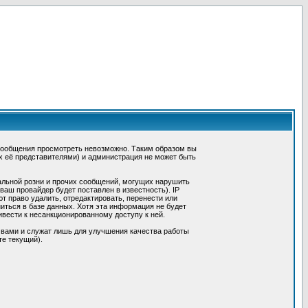
сообщения просмотреть невозможно. Таким образом вы
х её представителями) и администрация не может быть
альной розни и прочих сообщений, могущих нарушить
ш провайдер будет поставлен в известность). IP
 право удалить, отредактировать, перенести или
иться в базе данных. Хотя эта информация не будет
вести к несанкционированному доступу к ней.
 вами и служат лишь для улучшения качества работы
те текущий).