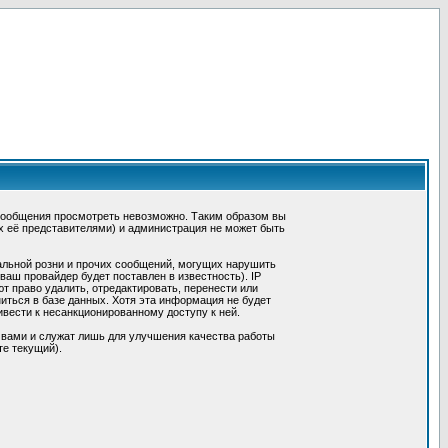
сообщения просмотреть невозможно. Таким образом вы
х её представителями) и администрация не может быть
альной розни и прочих сообщений, могущих нарушить
ш провайдер будет поставлен в известность). IP
 право удалить, отредактировать, перенести или
иться в базе данных. Хотя эта информация не будет
вести к несанкционированному доступу к ней.
 вами и служат лишь для улучшения качества работы
те текущий).