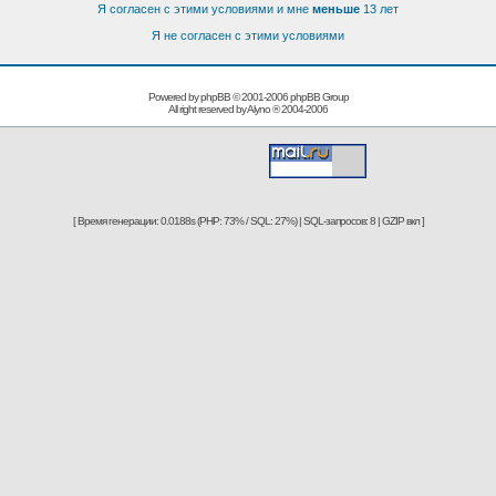
Я согласен с этими условиями и мне
меньше
13 лет
Я не согласен с этими условиями
Powered by phpBB © 2001-2006
phpBB Group
All right reserved by
Alyno
® 2004-2006
[ Время генерации: 0.0188s (PHP: 73% / SQL: 27%) | SQL-запросов: 8 | GZIP вкл ]