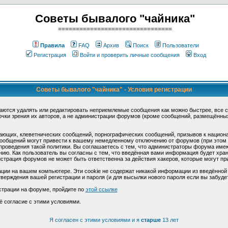
Советы бывалого "чайника"
================================
Правила
FAQ
Архив
Поиск
Пользователи
Регистрация
Войти и проверить личные сообщения
Вход
Советы бывалого "чайника" - Условия регистрации
аются удалять или редактировать неприемлемые сообщения как можно быстрее, все 
очки зрения их авторов, а не администрации форумов (кроме сообщений, размещённы
ающих, клеветнических сообщений, порнографических сообщений, призывов к национ
общений могут привести к вашему немедленному отключению от форумов (при этом ва
роведения такой политики. Вы соглашаетесь с тем, что администраторы форума имеют
ию. Как пользователь вы согласны с тем, что введённая вами информация будет хран
страция форумов не может быть ответственна за действия хакеров, которые могут при
ции на вашем компьютере. Эти cookie не содержат никакой информации из введённой
верждения вашей регистрации и пароля (и для высылки нового пароля если вы забуде
страции на форуме, пройдите по
этой ссылке
ё согласие с этими условиями.
Я согласен с этими условиями и я
старше
13 лет