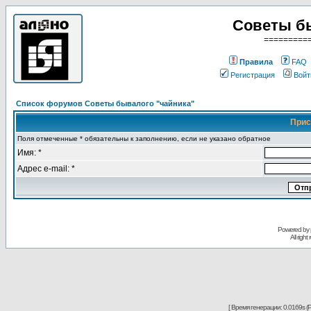
Советы б
=========
Правила
FAQ
Регистрация
Войт
Список форумов Советы бывалого "чайника"
Прис
Поля отмеченные * обязательны к заполнению, если не указано обратное
Имя: *
Адрес e-mail: *
Powered by
All righ
[ Время генерации: 0.0169s (P