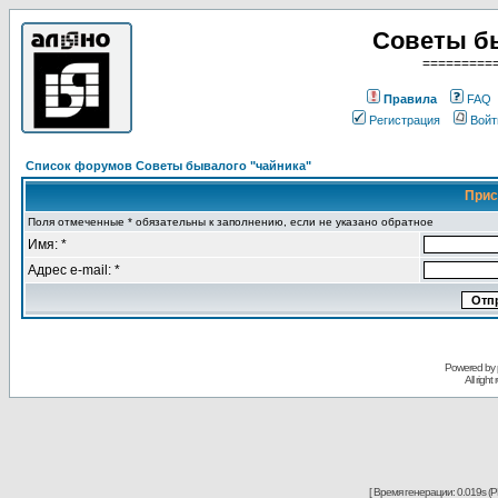
Советы б
=========
Правила
FAQ
Регистрация
Войт
Список форумов Советы бывалого "чайника"
Прис
Поля отмеченные * обязательны к заполнению, если не указано обратное
Имя: *
Адрес e-mail: *
Powered by
All righ
[ Время генерации: 0.019s (PH