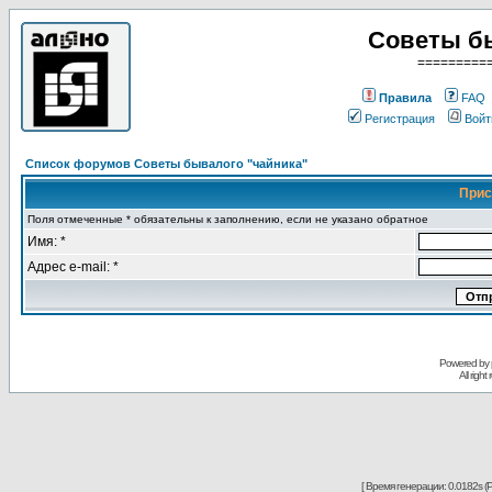
Советы б
=========
Правила
FAQ
Регистрация
Войт
Список форумов Советы бывалого "чайника"
Прис
Поля отмеченные * обязательны к заполнению, если не указано обратное
Имя: *
Адрес e-mail: *
Powered by
All righ
[ Время генерации: 0.0182s (P