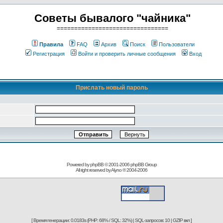
Советы бывалого "чайника"
================================
Правила
FAQ
Архив
Поиск
Пользователи
Регистрация
Войти и проверить личные сообщения
Вход
Прислать новый пароль
Powered by phpBB © 2001-2006
phpBB Group
All right reserved by
Alyno
® 2004-2006
[ Время генерации: 0.0183s (PHP: 68% / SQL: 32%) | SQL-запросов: 10 | GZIP вкл ]