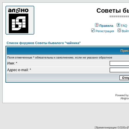
Советы б
=========
Правила
FAQ
Регистрация
Войт
Список форумов Советы бывалого "чайника"
Прис
Поля отмеченные * обязательны к заполнению, если не указано обратное
Имя: *
Адрес e-mail: *
Powered by
All righ
[ Время генерации: 0.0191s (P