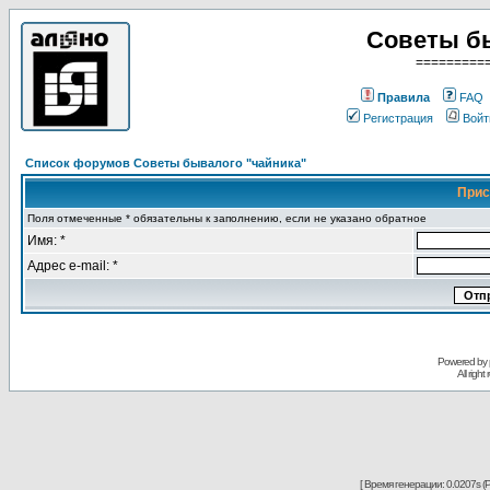
Советы б
=========
Правила
FAQ
Регистрация
Войт
Список форумов Советы бывалого "чайника"
Прис
Поля отмеченные * обязательны к заполнению, если не указано обратное
Имя: *
Адрес e-mail: *
Powered by
All righ
[ Время генерации: 0.0207s (P