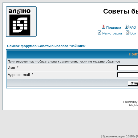
Советы б
=========
Правила
FAQ
Регистрация
Войт
Список форумов Советы бывалого "чайника"
Прис
Поля отмеченные * обязательны к заполнению, если не указано обратное
Имя: *
Адрес e-mail: *
Powered by
All righ
[ Время генерации: 0.0188s (P