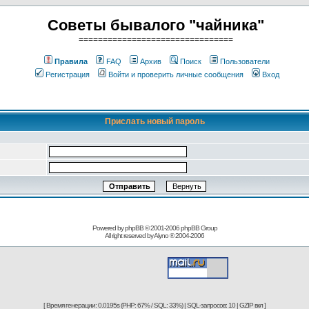
Советы бывалого "чайника"
================================
Правила
FAQ
Архив
Поиск
Пользователи
Регистрация
Войти и проверить личные сообщения
Вход
Прислать новый пароль
Powered by phpBB © 2001-2006
phpBB Group
All right reserved by
Alyno
® 2004-2006
[ Время генерации: 0.0195s (PHP: 67% / SQL: 33%) | SQL-запросов: 10 | GZIP вкл ]