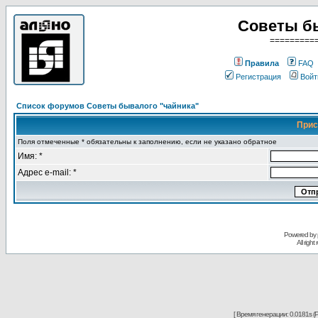
Советы б
=========
Правила
FAQ
Регистрация
Войт
Список форумов Советы бывалого "чайника"
Прис
Поля отмеченные * обязательны к заполнению, если не указано обратное
Имя: *
Адрес e-mail: *
Powered by
All righ
[ Время генерации: 0.0181s (P