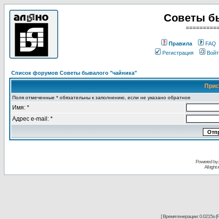
Советы б
=========
Правила
FAQ
Регистрация
Войт
Список форумов Советы бывалого "чайника"
Прис
Поля отмеченные * обязательны к заполнению, если не указано обратное
Имя: *
Адрес e-mail: *
Powered by
All righ
[ Время генерации: 0.0215s (P