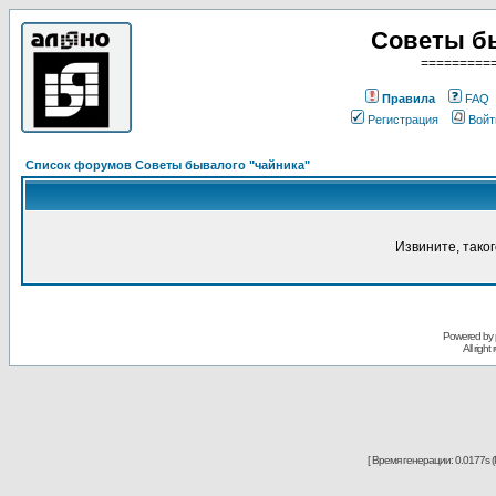
Советы б
=========
Правила
FAQ
Регистрация
Войт
Список форумов Советы бывалого "чайника"
Извините, тако
Powered by
All righ
[ Время генерации: 0.0177s (P