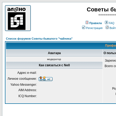
Советы б
=========
Правила
FAQ
Регистрация
Войт
Список форумов Советы бывалого "чайника"
Профил
Аватара
О польз
модератор
Зареги
Как связаться с Ne0
Всего 
Адрес e-mail:
Личное сообщение:
Yahoo Messenger:
Ро
AIM Address:
ICQ Number: