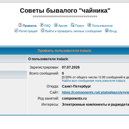
Советы бывалого "чайника"
================================
Правила
FAQ
Архив
Поиск
Пользователи
Регистрация
Войти и проверить личные сообщения
Вход
Профиль пользователя iralazic
О пользователе iralazic
Зарегистрирован:
07.07.2026
Всего сообщений:
0
[0.00% от общего числа / 0.00 сообщений в д
Найти все сообщения пользователя iralazic
Откуда:
Санкт-Петербург
Сайт:
https://components.ru/catalog/passivnyi
Род занятий:
components.ru
Интересы:
Электронные компоненты и радиодета