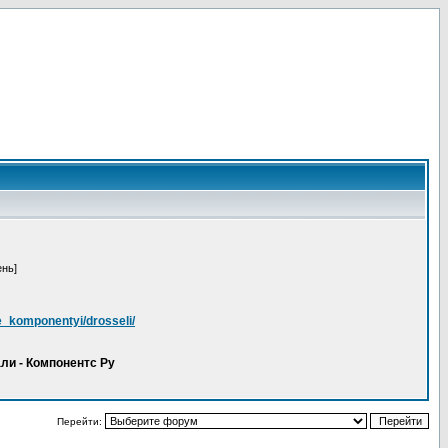
ень]
e_komponentyi/drosseli/
ли - Компонентс Ру
Перейти: