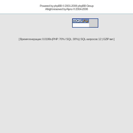
Powered by phpBB © 2001-2006
phpBB Group
All right reserved by
Alyno
® 2004-2006
[ Время генерации: 0.0199s (PHP: 70% / SQL: 30%) | SQL-запросов: 12 | GZIP вкл ]