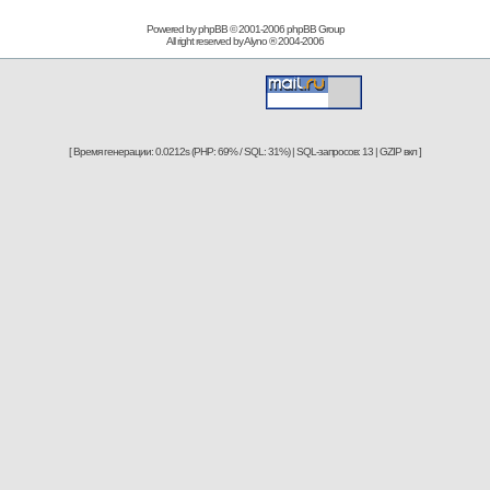
Powered by phpBB © 2001-2006
phpBB Group
All right reserved by
Alyno
® 2004-2006
[ Время генерации: 0.0212s (PHP: 69% / SQL: 31%) | SQL-запросов: 13 | GZIP вкл ]