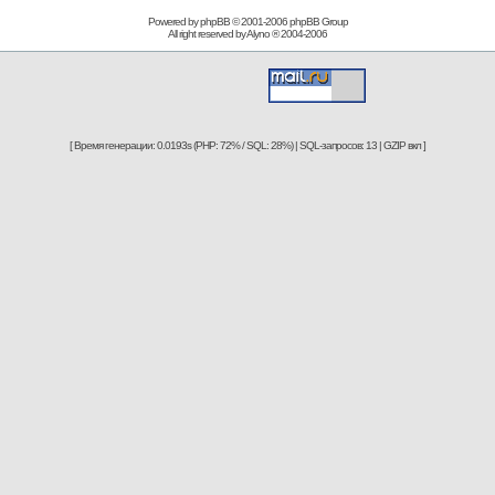
Powered by phpBB © 2001-2006
phpBB Group
All right reserved by
Alyno
® 2004-2006
[ Время генерации: 0.0193s (PHP: 72% / SQL: 28%) | SQL-запросов: 13 | GZIP вкл ]