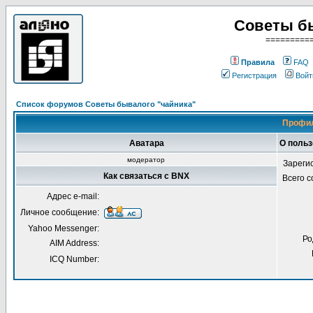
Советы б
=========
Правила
FAQ
Регистрация
Войт
Список форумов Советы бывалого "чайника"
Профил
Аватара
О поль
модератор
Зареги
Как связаться с BNX
Всего 
Адрес e-mail:
Личное сообщение:
Yahoo Messenger:
Ро
AIM Address:
ICQ Number: