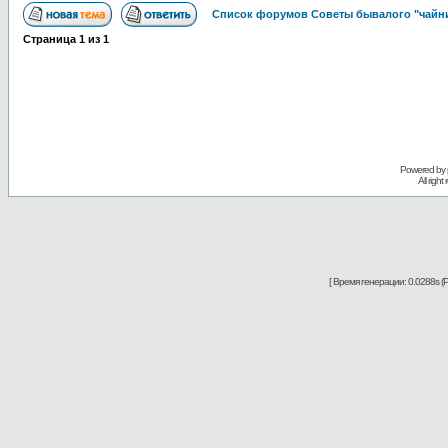
Список форумов Советы бывалого "чайн
Страница
1
из
1
Powered by
All righ
[ Время генерации: 0.0288s (P