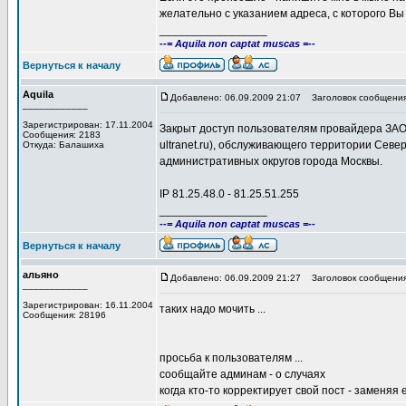
желательно с указанием адреса, с которого Вы
_________________
--= Aquila non captat muscas =--
Вернуться к началу
Aquila
Добавлено: 06.09.2009 21:07
Заголовок сообщения
____________
Зарегистрирован: 17.11.2004
Закрыт доступ пользователям провайдера ЗА
Сообщения: 2183
ultranet.ru), обслуживающего территории Севе
Откуда: Балашиха
административных округов города Москвы.
IP 81.25.48.0 - 81.25.51.255
_________________
--= Aquila non captat muscas =--
Вернуться к началу
альяно
Добавлено: 06.09.2009 21:27
Заголовок сообщения
____________
Зарегистрирован: 16.11.2004
таких надо мочить ...
Сообщения: 28196
просьба к пользователям ...
сообщайте админам - о случаях
когда кто-то корректирует свой пост - заменяя е