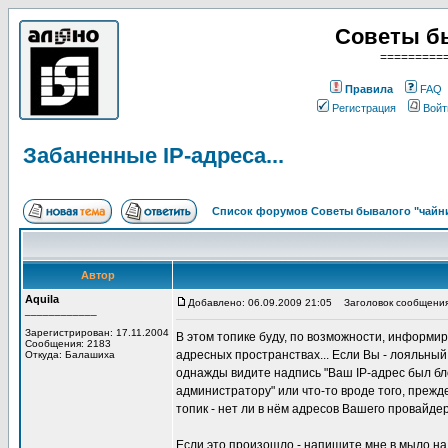
Советы б
=========
Правила
FAQ
Регистрация
Войт
Забаненные IP-адреса...
Список форумов Советы бывалого "чайн
Автор
Aquila
Добавлено: 06.09.2009 21:05
Заголовок сообщения:
____________
Зарегистрирован: 17.11.2004
В этом топике буду, по возможности, информи
Сообщения: 2183
адресных пространствах... Если Вы - лояльны
Откуда: Балашиха
однажды видите надпись "Ваш IP-адрес был бл
администратору" или что-то вроде того, прежд
топик - нет ли в нём адресов Вашего провайдер
Если это произошло - напишите мне в мыло н