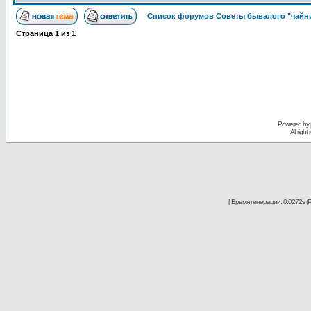
Список форумов Советы бывалого "чайн
Страница
1
из
1
Powered by
All righ
[ Время генерации: 0.0272s (P