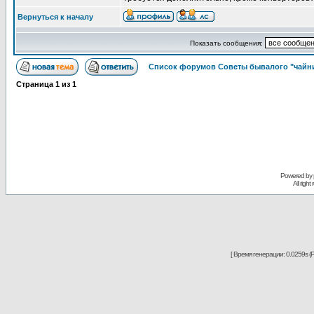
Вернуться к началу
Показать сообщения:
Список форумов Советы бывалого "чайн
Страница
1
из
1
Powered by
All righ
[ Время генерации: 0.0259s (P