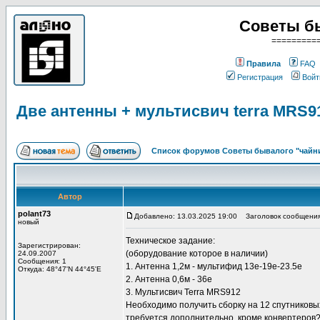
Советы б
=========
Правила
FAQ
Регистрация
Войт
Две антенны + мультисвич terra MRS9
Список форумов Советы бывалого "чайн
Автор
polant73
Добавлено: 13.03.2025 19:00
Заголовок сообщения:
новый
Техническое задание:
Зарегистрирован:
(оборудование которое в наличии)
24.09.2007
Сообщения: 1
1. Антенна 1,2м - мультифид 13e-19e-23.5e
Откуда: 48°47'N 44°45'E
2. Антенна 0,6м - 36e
3. Мультисвич Terra MRS912
Необходимо получить сборку на 12 спутниковых
требуется дополнительно, кроме конвертеров