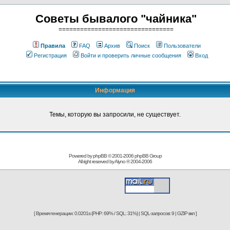
Советы бывалого "чайника"
================================
Правила
FAQ
Архив
Поиск
Пользователи
Регистрация
Войти и проверить личные сообщения
Вход
Информация
Темы, которую вы запросили, не существует.
Powered by phpBB © 2001-2006
phpBB Group
All right reserved by
Alyno
® 2004-2006
[ Время генерации: 0.0201s (PHP: 69% / SQL: 31%) | SQL-запросов: 9 | GZIP вкл ]