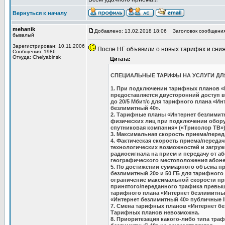
Вернуться к началу
mehanik
Добавлено: 13.02.2018 18:06
Заголовок сообщения
бывалый
Зарегистрирован: 10.11.2006
После НГ объявили о новых тарифах и сниж
Сообщения: 1986
Откуда: Сhelyabinsk
Цитата:
СПЕЦИАЛЬНЫЕ ТАРИФЫ НА УСЛУГИ ДЛ
1. При подключении тарифных планов «
предоставляется двусторонний доступ в
до 20/5 Мбит/с для тарифного плана «Ин
безлимитный 40».
2. Тарифные планы «Интернет безлимитн
физических лиц при подключении обор
спутниковая компания» («Триколор ТВ»)
3. Максимальная скорость приема/перед
4. Фактическая скорость приема/передач
технологических возможностей и загруж
радиосигнала на прием и передачу от аб
географического местоположения абоне
5. По достижении суммарного объема пр
безлимитный 20» и 50 ГБ для тарифного
ограничение максимальной скорости при
принятого/переданного трафика превыша
тарифного плана «Интернет безлимитный
«Интернет безлимитный 40» публичные I
7. Смена тарифных планов «Интернет бе
Тарифных планов невозможна.
8. Приоритезация какого-либо типа тра