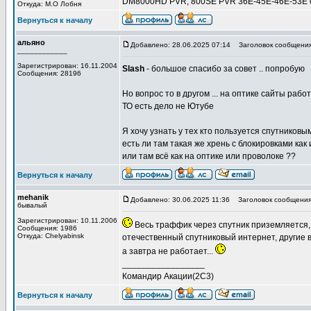
DM8000HD PVR, 800SE PVR 36E-45E-46E-53E 0.9
Откуда: М.О Лобня
Вернуться к началу
альяно
Добавлено: 28.06.2025 07:14
Заголовок сообщения
____________
Зарегистрирован: 16.11.2004
Slash
- большое спасибо за совет .. попробую
Сообщения: 28196
Но вопрос то в другом ... на оптике сайты работ
ТО есть дело не Ютубе
Я хочу узнать у тех кто пользуется спутников
есть ли там такая же хрень с блокировками как
или там всё как на оптике или проволоке ??
Вернуться к началу
mehanik
Добавлено: 30.06.2025 11:36
Заголовок сообщения
бывалый
Зарегистрирован: 10.11.2006
Весь траффик через спутник приземляется, 
Сообщения: 1986
Откуда: Сhelyabinsk
отечественный спутниковый интернет, другие ва
а завтра не работает...
_________________
Командир Акации(2С3)
Вернуться к началу