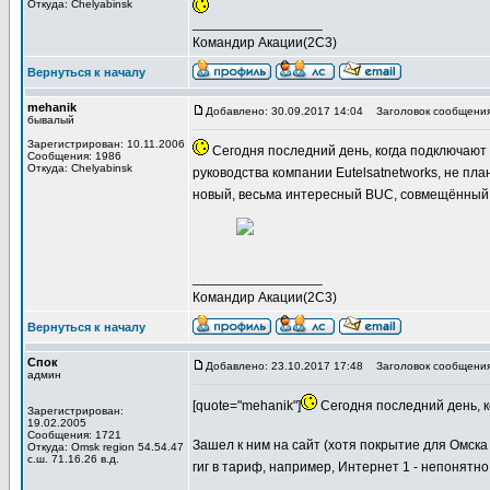
Откуда: Сhelyabinsk
_________________
Командир Акации(2С3)
Вернуться к началу
mehanik
Добавлено: 30.09.2017 14:04
Заголовок сообщения
бывалый
Зарегистрирован: 10.11.2006
Сегодня последний день, когда подключают 
Сообщения: 1986
Откуда: Сhelyabinsk
руководства компании Eutelsatnetworks, не пла
новый, весьма интересный BUC, совмещённый 
_________________
Командир Акации(2С3)
Вернуться к началу
Спок
Добавлено: 23.10.2017 17:48
Заголовок сообщения
админ
[quote="mehanik"]
Сегодня последний день, к
Зарегистрирован:
19.02.2005
Сообщения: 1721
Зашел к ним на сайт (хотя покрытие для Омска 
Откуда: Omsk region 54.54.47
с.ш. 71.16.26 в.д.
гиг в тариф, например, Интернет 1 - непонятн