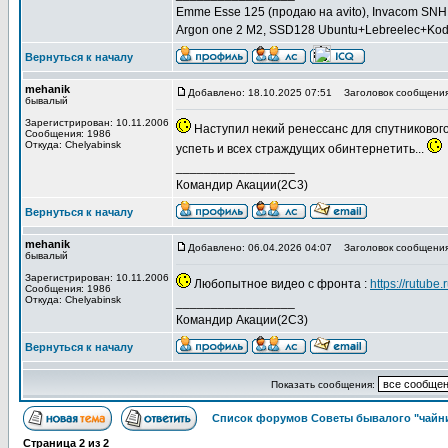
Emme Esse 125 (продаю на avito), Invacom SNH 
Argon one 2 M2, SSD128 Ubuntu+Lebreelec+Kod
Вернуться к началу
mehanik
Добавлено: 18.10.2025 07:51
Заголовок сообщения:
бывалый
Зарегистрирован: 10.11.2006
Наступил некий ренессанс для спутникового
Сообщения: 1986
Откуда: Сhelyabinsk
успеть и всех страждущих обинтернетить...
_________________
Командир Акации(2С3)
Вернуться к началу
mehanik
Добавлено: 06.04.2026 04:07
Заголовок сообщения
бывалый
Зарегистрирован: 10.11.2006
Любопытное видео с фронта :
https://rutub
Сообщения: 1986
Откуда: Сhelyabinsk
_________________
Командир Акации(2С3)
Вернуться к началу
Показать сообщения:
Список форумов Советы бывалого "чайн
Страница
2
из
2