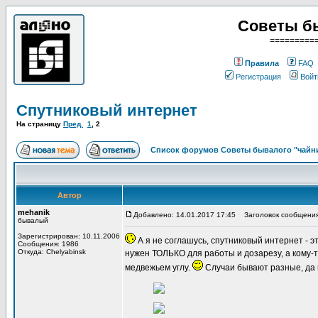
Советы б
=========
Правила
FAQ
Регистрация
Войт
Спутниковый интернет
На страницу
Пред.
1
,
2
Список форумов Советы бывалого "чайн
Автор
mehanik
Добавлено: 14.01.2017 17:45
Заголовок сообщения
бывалый
Зарегистрирован: 10.11.2006
А я не соглашусь, спутниковый интернет - 
Сообщения: 1986
Откуда: Сhelyabinsk
нужен ТОЛЬКО для работы и дозарезу, а кому-т
медвежьем углу.
Случаи бывают разные, да 