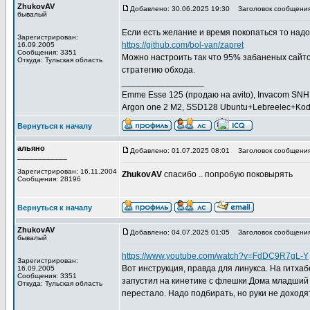
ZhukovAV
Добавлено: 30.06.2025 19:30
Заголовок сообщения
бывалый
Если есть желание и время покопаться то надо 
Зарегистрирован:
https://github.com/bol-van/zapret
16.09.2005
Сообщения: 3351
Можно настроить так что 95% забаненых сайто
Откуда: Тульская область
стратегию обхода.
_________________
Emme Esse 125 (продаю на avito), Invacom SNH 
Argon one 2 M2, SSD128 Ubuntu+Lebreelec+Kod
Вернуться к началу
альяно
Добавлено: 01.07.2025 08:01
Заголовок сообщения
____________
Зарегистрирован: 16.11.2004
ZhukovAV
спасибо .. попробую поковырять
Сообщения: 28196
Вернуться к началу
ZhukovAV
Добавлено: 04.07.2025 01:05
Заголовок сообщения
бывалый
https://www.youtube.com/watch?v=FdDC9R7gL-Y
Зарегистрирован:
Вот инструкция, правда для линукса. На гитха
16.09.2005
Сообщения: 3351
запустил на кинетике с флешки.Дома младший 
Откуда: Тульская область
перестало. Надо подбирать, но руки не доходят
_________________