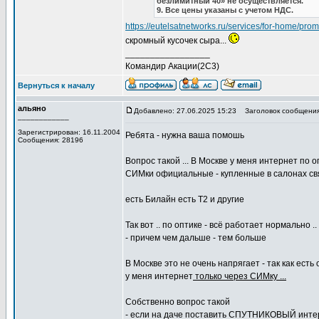
безлимитный 40» не осуществляется.
9. Все цены указаны с учетом НДС.
https://eutelsatnetworks.ru/services/for-home/p
скромный кусочек сыра...
_________________
Командир Акации(2С3)
Вернуться к началу
альяно
Добавлено: 27.06.2025 15:23
Заголовок сообщения
____________
Зарегистрирован: 16.11.2004
Ребята - нужна ваша помошь
Сообщения: 28196
Вопрос такой ... В Москве у меня интернет по оп
СИМки официальные - купленные в салонах свя
есть Билайн есть Т2 и другие
Так вот .. по оптике - всё работает нормально
- причем чем дальше - тем больше
В Москве это не очень напрягает - так как есть о
у меня интернет
только через СИМку ...
Собственно вопрос такой
- если на даче поставить СПУТНИКОВЫЙ интерн