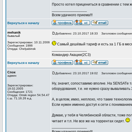
Просто хотел прицениться в сравнении с тем 
_________________
Всем удачного приема!!!
Вернуться к началу
mehanik
Добавлено: 23.10.2017 18:33
Заголовок сообщения
бывалый
Зарегистрирован: 10.11.2006
Самый дешёвый тариф и есть за 1 ГБ в меся
Сообщения: 1986
Откуда: Сhelyabinsk
_________________
Командир Акации(2С3)
Вернуться к началу
Спок
Добавлено: 23.10.2017 19:02
Заголовок сообщения
админ
Ну, значит, сопоставимо вполне. На SENSATе т
Зарегистрирован:
оборудования, т.е. не нужно сразу вываливать 3
19.02.2005
Сообщения: 1721
Откуда: Omsk region 54.54.47
с.ш. 71.16.26 в.д.
А, в целом, имхо, неплохо, что такие технолог
Если нужен именно доступ к сети с пониманием
Думаю, у тебя в Челябинской области, тоже полн
читает и т.п. Не все же на торрентах сидят.
_________________
Всем удачного приема!!!