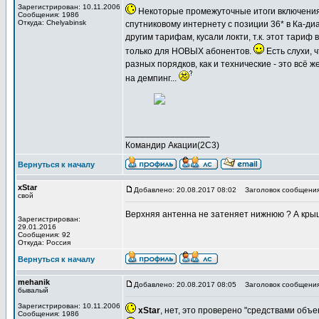
Зарегистрирован: 10.11.2006
Некоторые промежуточные итоги включени
Сообщения: 1986
Откуда: Сhelyabinsk
спутниковому интернету с позиции 36* в Ка-д
другим тарифам, кусали локти, т.к. этот тариф
только для НОВЫХ абонентов.
Есть слухи, 
разных порядков, как и технические - это всё 
на демпинг...
_________________
Командир Акации(2С3)
Вернуться к началу
xStar
Добавлено: 20.08.2017 08:02
Заголовок сообщения
свой
Верхняя антенна не затеняет нижнюю ? А кры
Зарегистрирован:
29.01.2016
Сообщения: 92
Откуда: Россия
Вернуться к началу
mehanik
Добавлено: 20.08.2017 08:05
Заголовок сообщения
бывалый
Зарегистрирован: 10.11.2006
xStar
, нет, это проверено "средствами объе
Сообщения: 1986