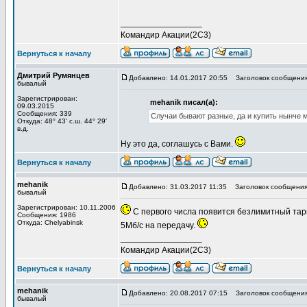
_________________
Командир Акации(2С3)
Вернуться к началу
Дмитрий Румянцев
Добавлено: 14.01.2017 20:55
Заголовок сообщения
бывалый
Зарегистрирован:
mehanik писал(а):
09.03.2015
Сообщения: 339
Случаи бывают разные, да и купить нынче м
Откуда: 48° 43' с.ш. 44° 29'
в.д.
Ну это да, соглашусь с Вами.
Вернуться к началу
mehanik
Добавлено: 31.03.2017 11:35
Заголовок сообщения
бывалый
Зарегистрирован: 10.11.2006
С первого числа появится безлимитный тариф
Сообщения: 1986
Откуда: Сhelyabinsk
5Мб/с на передачу.
_________________
Командир Акации(2С3)
Вернуться к началу
mehanik
Добавлено: 20.08.2017 07:15
Заголовок сообщения
бывалый